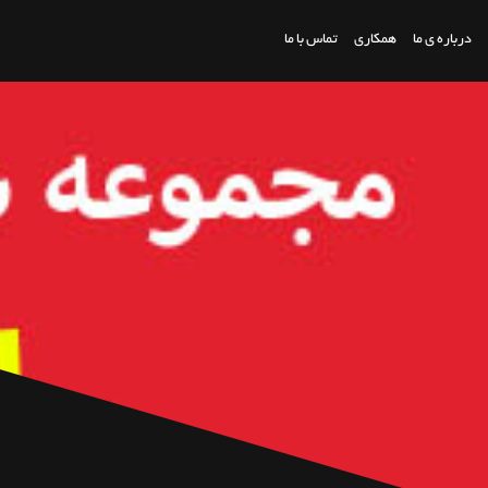
درباره ی ما
همکاری
تماس با ما