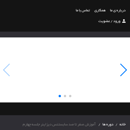
درباره ی ما
همکاری
تماس با ما
ورود
/
عضویت
"">
خانه
دوره ها
آموزش صفر تا صد سابستنس دیزاینر جلسه چهارم