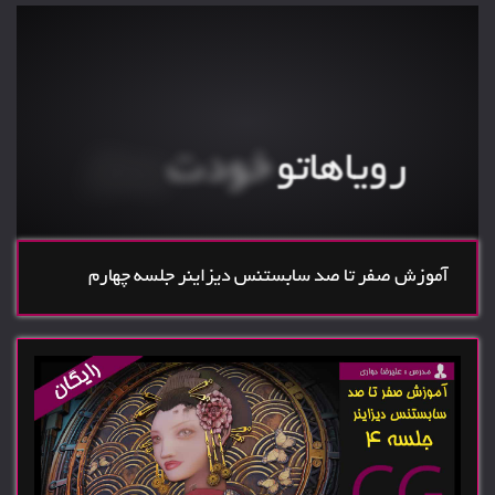
بهترین
مرجع یادگیری مدلسازی و
کسب درامد ارزی
بساز
خودت
رویاهاتو
گروه پشتیبانی حرفه ای
آموزش صفر تا صد سابستنس دیزاینر جلسه چهارم