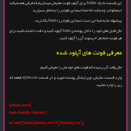
این قسمت ما یک folder برای آپلود فونت هایمان میسازیم که فرقی هم نمیکند
اسم فولدر چه باشد اما حتما اسم این فولدر را به خاطر بسپارید.
پیشنهاد ما به شما این است اسم این فولدر را fonts بگذارید.
حال فایل های خود را داخل پوشه ی fonts آپلود کنید و دقت داشته باشید برای
هر فونت حتما هر 3 پسوند آن را آپلود کنید.
معرفی فونت های آپلود شده
حال وقت آن رسیده که فونت های خودمان را معرفی کنیم.
وارد قسمت نمایش-ویرایشگر پوسته شوید و در قسمت styles.css قطعه کد
زیر را وارد نمایید.
}font-face@
;'font-family:'fantezy
,('src:url('fonts/fantezy.eot?#') format('eot