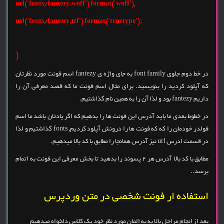
,('url('fonts/fantezy.woff') format('woff
;('url('fonts/fantezy.ttf') format('truetype
{
در خط دوم جلوی font family به جای واژه ی fantezy اسم فونت مورد نظرتان
که آپلود کردید را بنویسید. برای مثال اسم فونت ما که قصد معرفی آن را
داریم fantezy بود و لذا آن را به همین نام گذاشتیم.
در خطوط بعدی ما باید آدرس این فونت ها را بدهیم که اگر یادتان باشد ما اسم
فولدر خودمان را که که فونت ها را درونش آپلود کردیم, fonts گذاشتیم و لذا
در قسمت ادرس url نیز آدرس همانجا را مطابق با کد بالا میدهیم.
مطابق با کد بالا آدرس هر 2 پسوند را بدهید تا بخش معرفی این فونت به اتمام
برسد..
استفاده ار فونت شخصی در متن وردپرس
بعد از انجام مراحل بالا به به المان مورد نظر خود یک کلاس دلخواه میدهیم