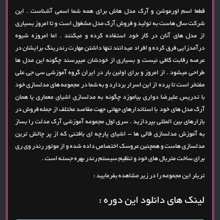
قطعا اسم اورموشن و آرک مدل هاش برای همه شما اسمی آشناست . این
شرکت سال هاست به تولید و فروش آرک مدل مشغول است و تا امروز بسیاری
از مدل های آنان در کار خود استفاده کرده و میکنند . اما امروزه شیوه
درآمدزایی فرق کرده و افراد میدانند تنها داشتن مهارت رندرینگ برایشان در
عرصه رقابت کافی نیست و بسیاری از خودشان میپرسند چگونه این مدل ها
طراحی میشود . از امروز و برای اولین بار در ایران گروه آموزشی سی جی علی
مفتخر است تا پرده از این اسرار بردارد و به شما در مجموعه های مدلسازی خود
با تدریس علیرضا دواری بیاموزد چگونه به مدلسازی اشیای معماری یا همان
آرک مدل های خود با استاندارهای جهانی جهت مقاصد مختلف از جمله فروش در
بازارهای بین المللی بپردازید . سری اول مجموعه آموزشی آرک مدلت را بساز
به آموزش مدلسازی قالی ها - اشیای پارچه ای بافتنی که از پر چالش ترین
مدلسازی هاست و همچنین عروسک اختصاص داده شده و از موتور رندر وی ری
برای ساخت متریال های خود و تنظیم سیستم رندر بهره جسته است .
تریلر این مجموعه را در زیر مشاهده بفرمایید :
لینک های دانلود این دوره :