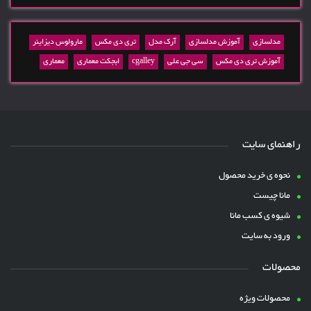
مدلسازی
آموزش مدلسازی
آرک مدل
تری دی مکس
مارولوس دیزاینر
آموزش تری دی مکس
سی جی علی
cgalley
ابجکت معماری
معماری
راهنمای سایت
نحوه ی خرید محصول
مانا چیست
شیوه ی کسب مانا
ورود به سایت
محصولات
محصولات ویژه